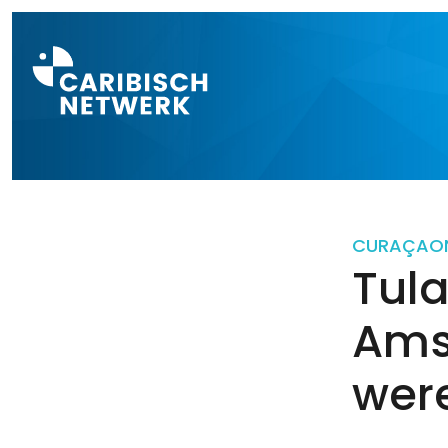
Direct naar a
CURAÇAO
Tula
Ams
wer