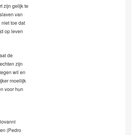
zijn gelijk te
 slaven van
niet toe dat
jd op leven
aat de
echten zijn
tegen wil en
jker moeilijk
en voor hun
Giovanni
ren (Pedro