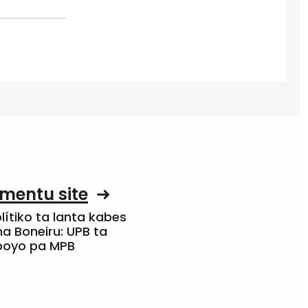
mentu site
olítiko ta lanta kabes
a Boneiru: UPB ta
apoyo pa MPB