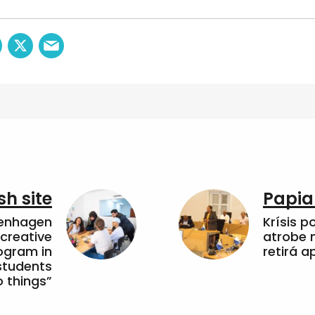
sh site
Papia
penhagen
Krísis p
 creative
atrobe n
ogram in
retirá 
students
 things”