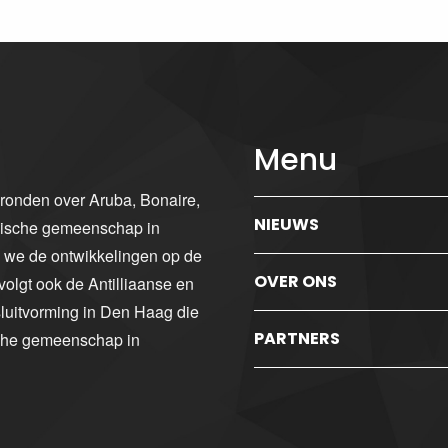
Menu
gronden over Aruba, Bonaire,
NIEUWS
ibische gemeenschap in
n we de ontwikkelingen op de
OVER ONS
volgt ook de Antilliaanse en
luitvorming in Den Haag die
PARTNERS
sche gemeenschap in