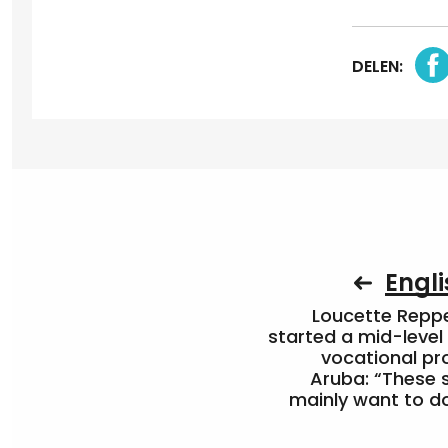
DELEN:
Engli
Loucette Rep
started a mid-level
vocational pr
Aruba: “These 
mainly want to do