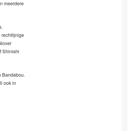
en meerdere
s.
rechtlijnige
Glover
f Shinishi
op Bandabou.
i ook in