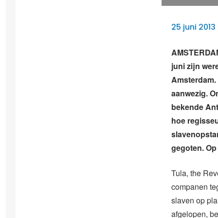
25 juni 2013
AMSTERDAM – 
juni zijn we
Amsterdam. 
aanwezig. O
bekende Anti
hoe regisseu
slavenopstan
gegoten. Op 
Tula, the Revo
companen teg
slaven op pla
afgelopen, bes