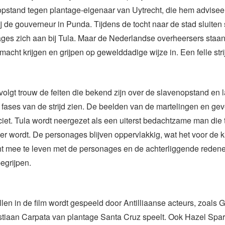
opstand tegen plantage-eigenaar van Uytrecht, die hem adviseert 
j de gouverneur in Punda. Tijdens de tocht naar de stad sluiten
ges zich aan bij Tula. Maar de Nederlandse overheersers staan 
macht krijgen en grijpen op gewelddadige wijze in. Een felle stri
volgt trouw de feiten die bekend zijn over de slavenopstand en l
 fases van de strijd zien. De beelden van de martelingen en gev
ciet. Tula wordt neergezet als een uiterst bedachtzame man die 
er wordt. De personages blijven oppervlakkig, wat het voor de ki
t mee te leven met de personages en de achterliggende reden
egrijpen.
llen in de film wordt gespeeld door Antilliaanse acteurs, zoals 
stiaan Carpata van plantage Santa Cruz speelt. Ook Hazel Spa