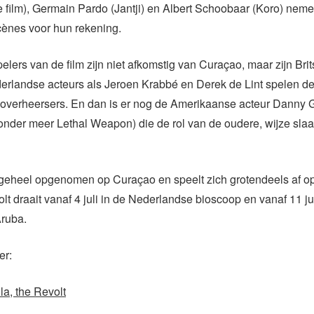
 film), Germain Pardo (Jantji) en Albert Schoobaar (Koro) nem
cènes voor hun rekening.
elers van de film zijn niet afkomstig van Curaçao, maar zijn Brit
landse acteurs als Jeroen Krabbé en Derek de Lint spelen de 
overheersers. En dan is er nog de Amerikaanse acteur Danny 
nder meer Lethal Weapon) die de rol van de oudere, wijze slaa
 geheel opgenomen op Curaçao en speelt zich grotendeels af 
olt draait vanaf 4 juli in de Nederlandse bioscoop en vanaf 11 jul
ruba.
er:
la, the Revolt