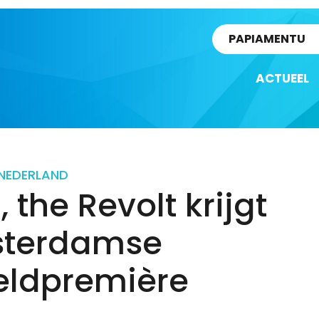
rtikel
PAPIAMENTU
ACTUEEL
NEDERLAND
, the Revolt krijgt
terdamse
eldpremière