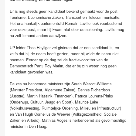
Er is nog steeds geen kandidaat bekend gemaakt voor de post
Toerisme, Economische Zaken, Transport en Telecommunicatie.
Het onafhankelijk parlementslid Romain Laville leek voorbestemd
voor deze post, maar hij kwam niet door de screening. Laville mag
nu zelf iemand anders aanwijzen.
UP-leider Theo Heyliger zei gisteren dat er een kandidaat is, en
zelfs dat hij de naam heeft gezien, maar hij wilde de naam niet
noemen. Eerder op de dag zei de fractievoorzitter van de
Democratisch Partij,Roy Marlin, dat er bij zijn weten nog geen
kandidaat gevonden was.
De zes nu benoemde ministers zijn Sarah Wescot-Williams
(Minister President, Algemene Zaken), Dennis Richardson
(Justitie), Martin Hassink (Financiën), Patrica Lourens-Philip
(Onderwijs, Cultuur, Jeugd en Sport), Maurice Lake
(Volkshuisvesting, Ruimtelijke Ordening, Milieu en Infrastructuur)
en Van Hiugh Cornelius de Weever (Volksgezondheid, Sociale
Zaken en Arbeid). Mathias Voges is herbenoemd als gevolmachtigd
minister in Den Haag.