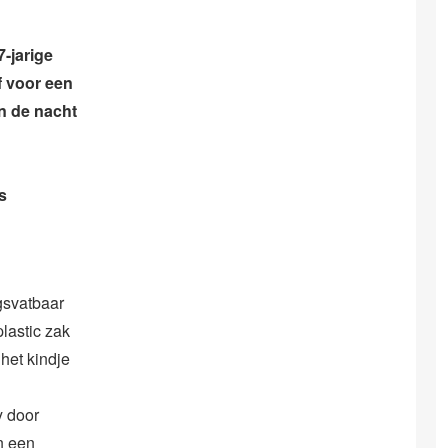
-jarige
f voor een
n de nacht
s
gsvatbaar
lastic zak
 het kindje
y door
n een