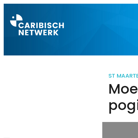
Direct naar a
ST MAART
Moe
pog