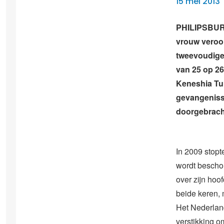
15 mei 2013
PHILIPSBURG
vrouw veroor
tweevoudige
van 25 op 26
Keneshia Tun
gevangenisst
doorgebracht
In 2009 stopt
wordt bescho
over zijn hoof
beide keren, 
Het Nederland
verstikking o