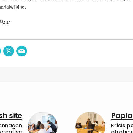
rtafwijking.
 Haar
sh site
Papia
penhagen
Krísis p
 creative
atrobe n