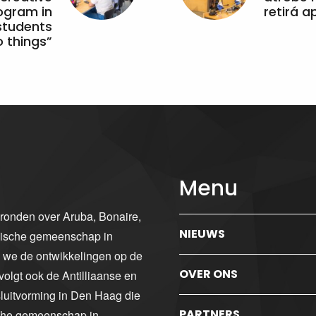
ogram in
retirá 
students
 things”
Menu
gronden over Aruba, Bonaire,
NIEUWS
ibische gemeenschap in
n we de ontwikkelingen op de
OVER ONS
volgt ook de Antilliaanse en
luitvorming in Den Haag die
PARTNERS
sche gemeenschap in