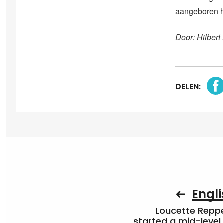
aangeboren ha
Door: Hilbert
DELEN:
Engli
Loucette Rep
started a mid-level