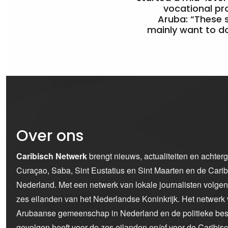
vocational pr
Aruba: “These 
mainly want to do
Over ons
Caribisch Netwerk
brengt nieuws, actualiteiten en achter
Curaçao, Saba, Sint Eustatius en Sint Maarten en de Car
Nederland. Met een netwerk van lokale journalisten volge
zes eilanden van het Nederlandse Koninkrijk. Het netwerk 
Arubaanse gemeenschap in Nederland en de politieke bes
gevolgen heeft voor de zes eilanden en/of voor de Caribi