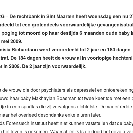
 – De rechtbank in Sint Maarten heeft woensdag een nu 27
deeld tot een grotendeels voorwaardelijke gevangenisstra
 poging tot moord op haar destijds 6 maanden oude baby i
 mei 2009.
isia Richardson werd veroordeeld tot 2 jaar en 184 dagen
raf. De 184 dagen heeft de vrouw al in voorlopige hechteni
 in 2009. De 2 jaar zijn voorwaardelijk.
e de vrouw die door psychiaters als depressief en ontoerekenin
uwd haar baby Makhaylan Boasman tot twee keer toe met een p
dje in een sporttas die zij vervolgens dichtritste. De vader redde
maar het overleed desondanks enkele uren later.
s Forensisch Instituut heeft niet kunnen vaststellen dat de bab
m het leven is gekomen. Waarschijnlijk is de dood het gevolg va