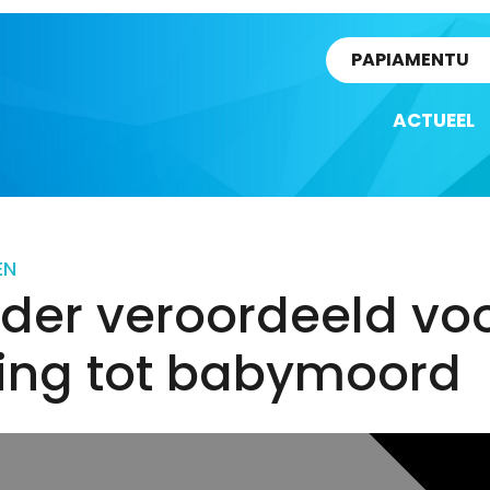
rtikel
PAPIAMENTU
ACTUEEL
EN
der veroordeeld vo
ing tot babymoord