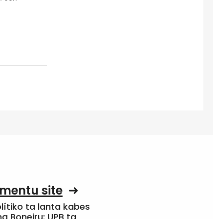
mentu site
olítiko ta lanta kabes
a Boneiru: UPB ta