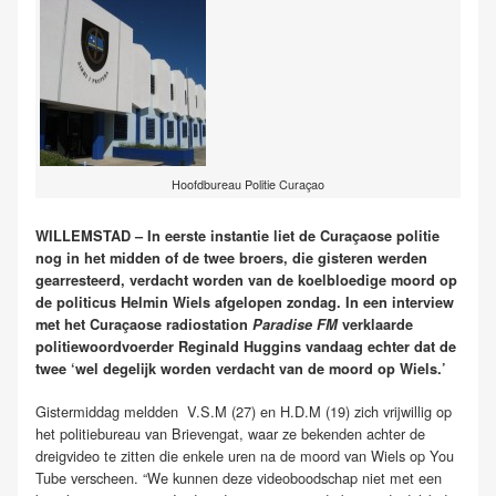
Hoofdbureau Politie Curaçao
WILLEMSTAD – In eerste instantie liet de Curaçaose politie
nog in het midden of de twee broers, die gisteren werden
gearresteerd, verdacht worden van de koelbloedige moord op
de politicus Helmin Wiels afgelopen zondag. In een interview
met het Curaçaose radiostation
Paradise FM
verklaarde
politiewoordvoerder Reginald Huggins vandaag echter dat de
twee ‘wel degelijk worden verdacht van de moord op Wiels.’
Gistermiddag meldden V.S.M (27) en H.D.M (19) zich vrijwillig op
het politiebureau van Brievengat, waar ze bekenden achter de
dreigvideo te zitten die enkele uren na de moord van Wiels op You
Tube verscheen. “We kunnen deze videoboodschap niet met een