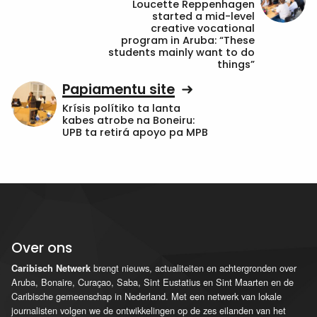
Loucette Reppenhagen
started a mid-level
creative vocational
program in Aruba: “These
students mainly want to do
things”
Papiamentu site
Krísis polítiko ta lanta
kabes atrobe na Boneiru:
UPB ta retirá apoyo pa MPB
Over ons
brengt nieuws, actualiteiten en achtergronden over
Caribisch Netwerk
Aruba, Bonaire, Curaçao, Saba, Sint Eustatius en Sint Maarten en de
Caribische gemeenschap in Nederland. Met een netwerk van lokale
journalisten volgen we de ontwikkelingen op de zes eilanden van het