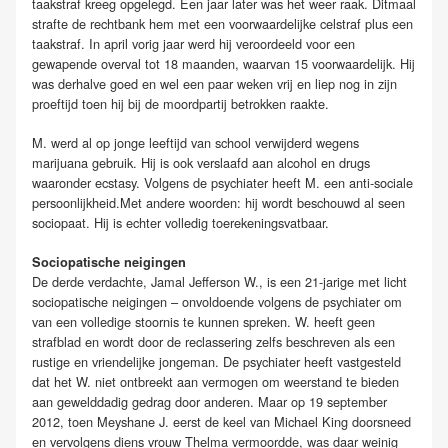
taakstraf kreeg opgelegd. Een jaar later was het weer raak. Ditmaal
strafte de rechtbank hem met een voorwaardelijke celstraf plus een
taakstraf. In april vorig jaar werd hij veroordeeld voor een
gewapende overval tot 18 maanden, waarvan 15 voorwaardelijk. Hij
was derhalve goed en wel een paar weken vrij en liep nog in zijn
proeftijd toen hij bij de moordpartij betrokken raakte.
M. werd al op jonge leeftijd van school verwijderd wegens
marijuana gebruik. Hij is ook verslaafd aan alcohol en drugs
waaronder ecstasy. Volgens de psychiater heeft M. een anti-sociale
persoonlijkheid.Met andere woorden: hij wordt beschouwd al seen
sociopaat. Hij is echter volledig toerekeningsvatbaar.
Sociopatische neigingen
De derde verdachte, Jamal Jefferson W., is een 21-jarige met licht
sociopatische neigingen – onvoldoende volgens de psychiater om
van een volledige stoornis te kunnen spreken. W. heeft geen
strafblad en wordt door de reclassering zelfs beschreven als een
rustige en vriendelijke jongeman. De psychiater heeft vastgesteld
dat het W. niet ontbreekt aan vermogen om weerstand te bieden
aan gewelddadig gedrag door anderen. Maar op 19 september
2012, toen Meyshane J. eerst de keel van Michael King doorsneed
en vervolgens diens vrouw Thelma vermoordde, was daar weinig