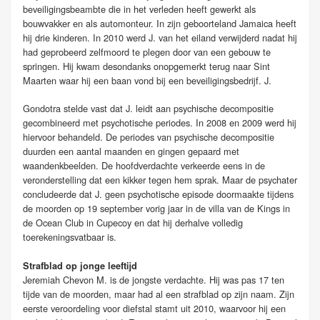
beveiligingsbeambte die in het verleden heeft gewerkt als
bouwvakker en als automonteur. In zijn geboorteland Jamaica heeft
hij drie kinderen. In 2010 werd J. van het eiland verwijderd nadat hij
had geprobeerd zelfmoord te plegen door van een gebouw te
springen. Hij kwam desondanks onopgemerkt terug naar Sint
Maarten waar hij een baan vond bij een beveiligingsbedrijf. J.
Gondotra stelde vast dat J. leidt aan psychische decompositie
gecombineerd met psychotische periodes. In 2008 en 2009 werd hij
hiervoor behandeld. De periodes van psychische decompositie
duurden een aantal maanden en gingen gepaard met
waandenkbeelden. De hoofdverdachte verkeerde eens in de
veronderstelling dat een kikker tegen hem sprak. Maar de psychater
concludeerde dat J. geen psychotische episode doormaakte tijdens
de moorden op 19 september vorig jaar in de villa van de Kings in
de Ocean Club in Cupecoy en dat hij derhalve volledig
toerekeningsvatbaar is.
Strafblad op jonge leeftijd
Jeremiah Chevon M. is de jongste verdachte. Hij was pas 17 ten
tijde van de moorden, maar had al een strafblad op zijn naam. Zijn
eerste veroordeling voor diefstal stamt uit 2010, waarvoor hij een