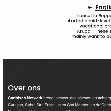
Engli
Loucette Rep
started a mid-level
vocational pr
Aruba: “These 
mainly want to do
Over ons
Caribisch Netwerk
brengt nieuws, actualiteiten en achter
Curaçao, Saba, Sint Eustatius en Sint Maarten en de Car