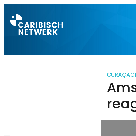
Direct naar a
CURAÇAO
Ams
rea