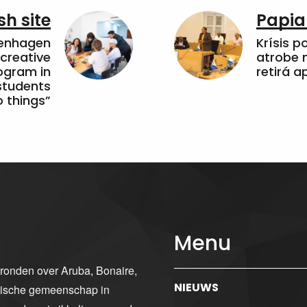
sh site
Papia
penhagen
Krísis p
 creative
atrobe n
ogram in
retirá 
students
 things”
Menu
gronden over Aruba, Bonaire,
NIEUWS
ibische gemeenschap in