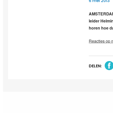
6 mei 2013
AMSTERDAM –
leider Helmi
horen hoe da
Reacties op 
DELEN: