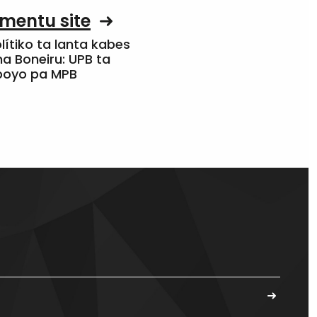
mentu site
olítiko ta lanta kabes
a Boneiru: UPB ta
apoyo pa MPB