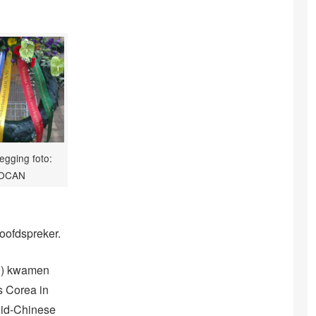
egging foto:
OCAN
oofdspreker.
GS) kwamen
s Corea in
uid-Chinese