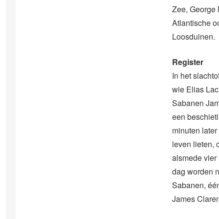
Zee, George 
Atlantische o
Loosduinen.
Register
In het slacht
wie Elias La
Sabanen Jame
een beschieti
minuten later
leven lieten,
alsmede vier
dag worden n
Sabanen, één 
James Claren