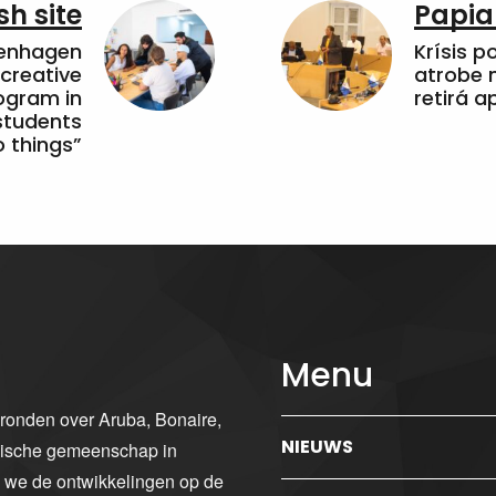
sh site
Papia
penhagen
Krísis p
 creative
atrobe n
ogram in
retirá 
students
 things”
Menu
gronden over Aruba, Bonaire,
NIEUWS
ibische gemeenschap in
n we de ontwikkelingen op de