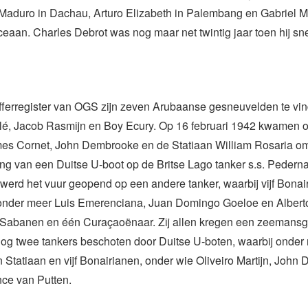
Maduro in Dachau, Arturo Elizabeth in Palembang en Gabriel M
ceaan. Charles Debrot was nog maar net twintig jaar toen hij sn
offerregister van OGS zijn zeven Arubaanse gesneuvelden te vi
clé, Jacob Rasmijn en Boy Ecury. Op 16 februari 1942 kwamen 
s Cornet, John Dembrooke en de Statiaan William Rosaria om 
ng van een Duitse U-boot op de Britse Lago tanker s.s. Pedern
 werd het vuur geopend op een andere tanker, waarbij vijf Bonai
 onder meer Luis Emerenciana, Juan Domingo Goeloe en Alberto
 Sabanen en één Curaçaoënaar. Zij allen kregen een zeemansgr
og twee tankers beschoten door Duitse U-boten, waarbij onder 
Statiaan en vijf Bonairianen, onder wie Oliveiro Martijn, John 
ce van Putten.