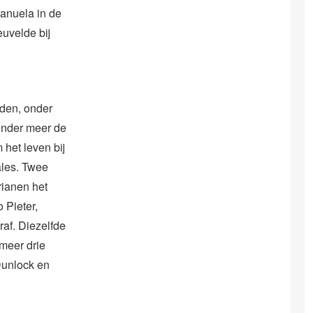
anuela in de
euvelde bij
nden, onder
onder meer de
het leven bij
ales. Twee
rianen het
 Pieter,
af. Diezelfde
meer drie
Dunlock en