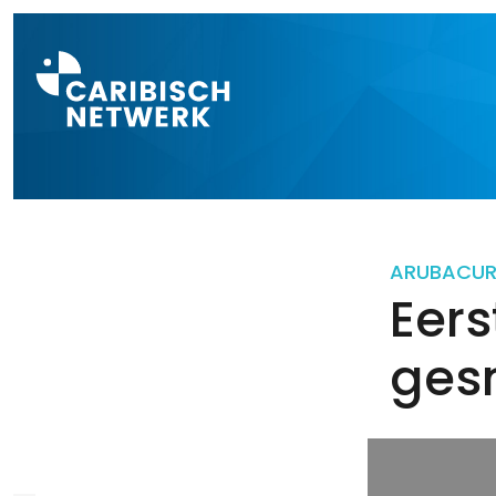
Direct naar a
ARUBA
CU
Eers
ges