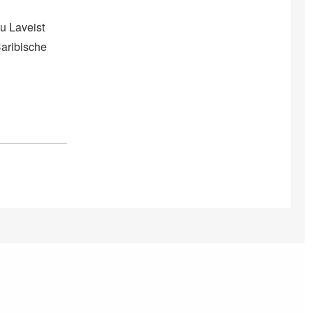
u Laveist
aribische