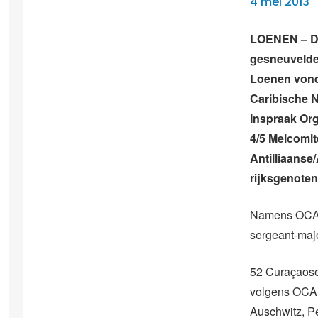
4 mei 2013
LOENEN – De
gesneuvelde 
Loenen vond 
Caribische 
Inspraak Org
4/5 Meicomi
Antilliaanse
rijksgenoten
Namens OCAN
sergeant-maj
52 Curaçaose
volgens OCAN
Auschwitz, P