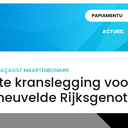
rtikel
PAPIAMENTU
ACTUEEL
RAÇAO
ST MAARTEN
BONAIRE
te kranslegging voo
neuvelde Rijksgeno