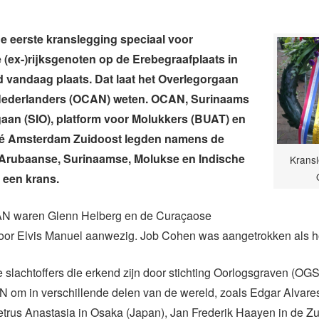
 eerste kranslegging speciaal voor
(ex-)rijksgenoten op de Erebegraafplaats in
vandaag plaats. Dat laat het Overlegorgaan
Nederlanders (OCAN) weten. OCAN, Surinaams
aan (SIO), platform voor Molukkers (BUAT) en
té Amsterdam Zuidoost legden namens de
/Arubaanse, Surinaamse, Molukse en Indische
Kransl
 een krans.
 waren Glenn Helberg en de Curaçaose
oor Elvis Manuel aanwezig. Job Cohen was aangetrokken als h
 slachtoffers die erkend zijn door stichting Oorlogsgraven (O
 om in verschillende delen van de wereld, zoals Edgar Alvare
etrus Anastasia in Osaka (Japan), Jan Frederik Haayen in de Z