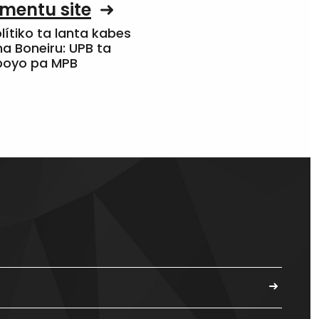
mentu site
olítiko ta lanta kabes
a Boneiru: UPB ta
apoyo pa MPB