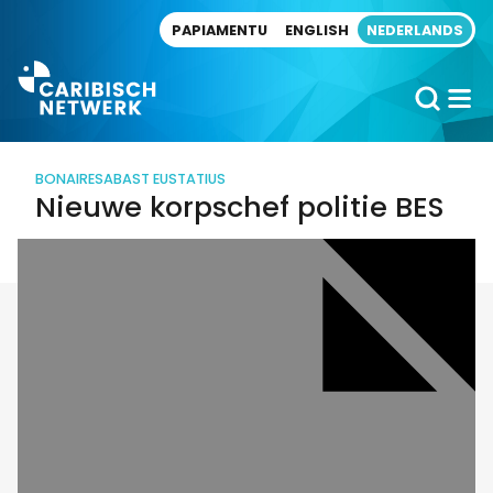
Direct naar artikel
PAPIAMENTU
ENGLISH
NEDERLANDS
BONAIRE
SABA
ST EUSTATIUS
Nieuwe korpschef politie BES