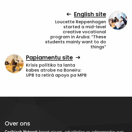
English site
Loucette Reppenhagen
started a mid-level
creative vocational
program in Aruba: “These
students mainly want to do
things”
Papiamentu site
Krísis polítiko ta lanta
kabes atrobe na Boneiru:
UPB ta retirá apoyo pa MPB
Over ons
brengt nieuws, actualiteiten en achtergronden over
Caribisch Netwerk