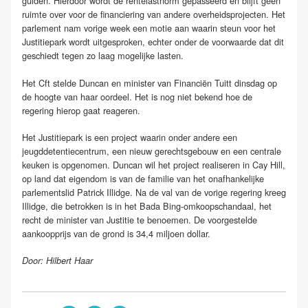
gulden. Hierdoor wordt de rentelastnorm gepasseerd en blijft geen
ruimte over voor de financiering van andere overheidsprojecten. Het
parlement nam vorige week een motie aan waarin steun voor het
Justitiepark wordt uitgesproken, echter onder de voorwaarde dat dit
geschiedt tegen zo laag mogelijke lasten.
Het Cft stelde Duncan en minister van Financiën Tuitt dinsdag op
de hoogte van haar oordeel. Het is nog niet bekend hoe de
regering hierop gaat reageren.
Het Justitiepark is een project waarin onder andere een
jeugddetentiecentrum, een nieuw gerechtsgebouw en een centrale
keuken is opgenomen. Duncan wil het project realiseren in Cay Hill,
op land dat eigendom is van de familie van het onafhankelijke
parlementslid Patrick Illidge. Na de val van de vorige regering kreeg
Illidge, die betrokken is in het Bada Bing-omkoopschandaal, het
recht de minister van Justitie te benoemen. De voorgestelde
aankoopprijs van de grond is 34,4 miljoen dollar.
Door: Hilbert Haar