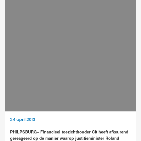
24 april 2013
PHILPSBURG– Financieel toezichthouder Cft heeft afkeurend
gereageerd op de manier waarop justitieminister Roland