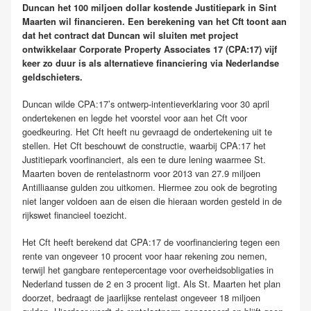
Duncan het 100 miljoen dollar kostende Justitiepark in Sint
Maarten wil financieren. Een berekening van het Cft toont aan
dat het contract dat Duncan wil sluiten met project
ontwikkelaar Corporate Property Associates 17 (CPA:17) vijf
keer zo duur is als alternatieve financiering via Nederlandse
geldschieters.
Duncan wilde CPA:17’s ontwerp-intentieverklaring voor 30 april
ondertekenen en legde het voorstel voor aan het Cft voor
goedkeuring. Het Cft heeft nu gevraagd de ondertekening uit te
stellen. Het Cft beschouwt de constructie, waarbij CPA:17 het
Justitiepark voorfinanciert, als een te dure lening waarmee St.
Maarten boven de rentelastnorm voor 2013 van 27.9 miljoen
Antilliaanse gulden zou uitkomen. Hiermee zou ook de begroting
niet langer voldoen aan de eisen die hieraan worden gesteld in de
rijkswet financieel toezicht.
Het Cft heeft berekend dat CPA:17 de voorfinanciering tegen een
rente van ongeveer 10 procent voor haar rekening zou nemen,
terwijl het gangbare rentepercentage voor overheidsobligaties in
Nederland tussen de 2 en 3 procent ligt. Als St. Maarten het plan
doorzet, bedraagt de jaarlijkse rentelast ongeveer 18 miljoen