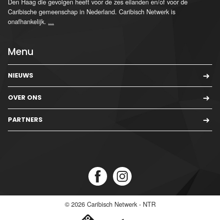
Den Haag die gevolgen heeft voor de zes eilanden en/of voor de
Caribische gemeenschap in Nederland. Caribisch Netwerk is
onafhankelijk.
...
Menu
NIEUWS
OVER ONS
PARTNERS
© 2026
Caribisch Netwerk - NTR