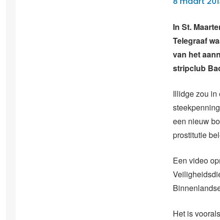
8 maart 201
In St. Maart
Telegraaf wa
van het aan
stripclub Ba
Illidge zou i
steekpenning
een nieuw bo
prostitutie b
Een video op
Veiligheidsdi
Binnenlandse
Het is vooral