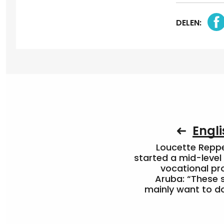
DELEN:
Engli
Loucette Rep
started a mid-level
vocational pr
Aruba: “These 
mainly want to do