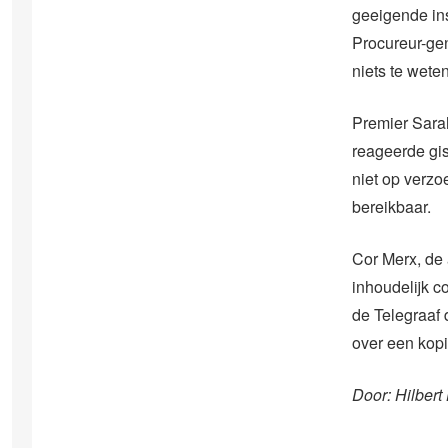
geeigende ins
Procureur-ge
niets te weten
Premier Sarah
reageerde gis
niet op verzo
bereikbaar.
Cor Merx, de 
inhoudelijk c
de Telegraaf 
over een kopi
Door: Hilbert