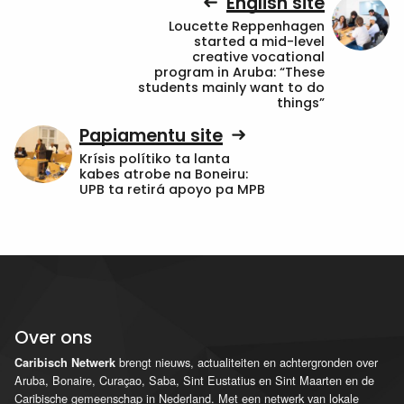
English site
Loucette Reppenhagen
started a mid-level
creative vocational
program in Aruba: “These
students mainly want to do
things”
Papiamentu site
Krísis polítiko ta lanta
kabes atrobe na Boneiru:
UPB ta retirá apoyo pa MPB
Over ons
brengt nieuws, actualiteiten en achtergronden over
Caribisch Netwerk
Aruba, Bonaire, Curaçao, Saba, Sint Eustatius en Sint Maarten en de
Caribische gemeenschap in Nederland. Met een netwerk van lokale