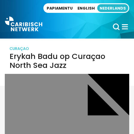
Direct naar artikel
PAPIAMENTU
ENGLISH
NEDERLANDS
CURAÇAO
Erykah Badu op Curaçao
North Sea Jazz