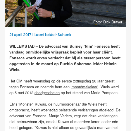
Foto: Dick Drayer
21 april 2017 | Leoni Leidel-Schenk
WILLEMSTAD – De advocaat van Burney ‘Nini’ Fonseca heeft
vandaag onmiddellijke vrijspraak bepleit voor haar cliënt.
Fonseca wordt ervan verdacht dat hij als tussenpersoon heeft
opgetreden in de moord op Pueblo Soberano-leider Helmin
Wiels.
Het OM heeft woensdag op de eerste zittingsdag 26 jaar geëist
tegen Fonseca en noemde hem een
‘moordmakelaar’
. Wiels werd
op 5 mei 2013
doodgeschoten
op het strand van Marie Pampoen.
Elvis ‘Monster’ Kuwas, de huurmoordenaar die Wiels heeft
omgebracht, heeft woensdag belastende verklaringen afgelegd. De
advocaat van Fonseca, Marije Vaders, zegt dat deze verklaringen
niet betrouwbaar zijn, omdat Kuwas al meerdere keren onder ede
heeft gelogen. “Kuwas is niet alleen de gevaarlijkste man van het