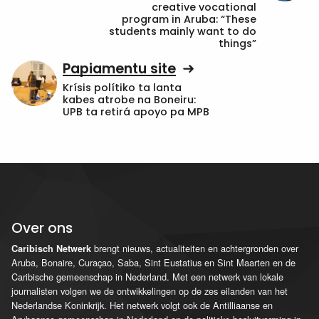
creative vocational
program in Aruba: “These
students mainly want to do
things”
Papiamentu site
Krísis polítiko ta lanta
kabes atrobe na Boneiru:
UPB ta retirá apoyo pa MPB
Over ons
brengt nieuws, actualiteiten en achtergronden over
Caribisch Netwerk
Aruba, Bonaire, Curaçao, Saba, Sint Eustatius en Sint Maarten en de
Caribische gemeenschap in Nederland. Met een netwerk van lokale
journalisten volgen we de ontwikkelingen op de zes eilanden van het
Nederlandse Koninkrijk. Het netwerk volgt ook de Antilliaanse en