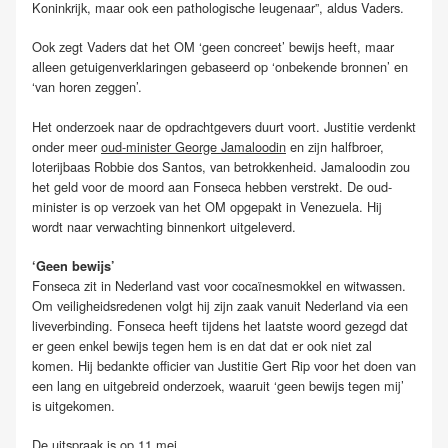
Koninkrijk, maar ook een pathologische leugenaar”, aldus Vaders.
Ook zegt Vaders dat het OM ‘geen concreet’ bewijs heeft, maar
alleen getuigenverklaringen gebaseerd op ‘onbekende bronnen’ en
‘van horen zeggen’.
Het onderzoek naar de opdrachtgevers duurt voort. Justitie verdenkt
onder meer
oud-minister George Jamaloodin
en zijn halfbroer,
loterijbaas Robbie dos Santos, van betrokkenheid. Jamaloodin zou
het geld voor de moord aan Fonseca hebben verstrekt. De oud-
minister is op verzoek van het OM opgepakt in Venezuela. Hij
wordt naar verwachting binnenkort uitgeleverd.
‘Geen bewijs’
Fonseca zit in Nederland vast voor cocaïnesmokkel en witwassen.
Om veiligheidsredenen volgt hij zijn zaak vanuit Nederland via een
liveverbinding. Fonseca heeft tijdens het laatste woord gezegd dat
er geen enkel bewijs tegen hem is en dat dat er ook niet zal
komen. Hij bedankte officier van Justitie Gert Rip voor het doen van
een lang en uitgebreid onderzoek, waaruit ‘geen bewijs tegen mij’
is uitgekomen.
De uitspraak is op 11 mei.